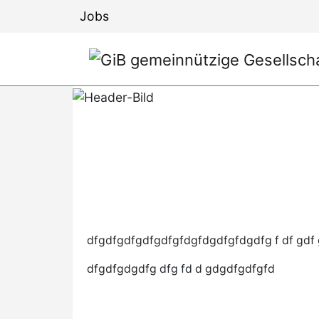
Jobs
dfgdfgdfgdfgdfgfdgfdgdfgfdgdfg f df gdf 
dfgdfgdgdfg dfg fd d gdgdfgdfgfd