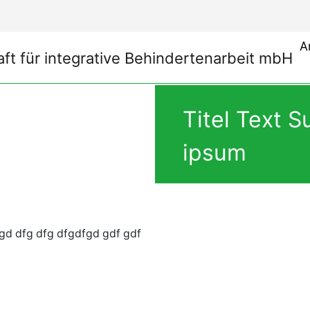
A
Titel Text S
ipsum
gd dfg dfg dfgdfgd gdf gdf