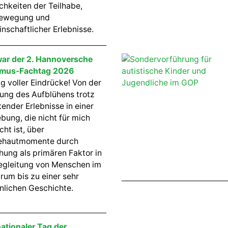
chkeiten der Teilhabe,
bewegung und
nschaftlicher Erlebnisse.
ar der 2. Hannoversche
smus-Fachtag 2026
ag voller Eindrücke! Von der
ung des Aufblühens trotz
tender Erlebnisse in einer
ung, die nicht für mich
ht ist, über
ehautmomente durch
hung als primären Faktor in
egleitung von Menschen im
rum bis zu einer sehr
nlichen Geschichte.
nationaler Tag der