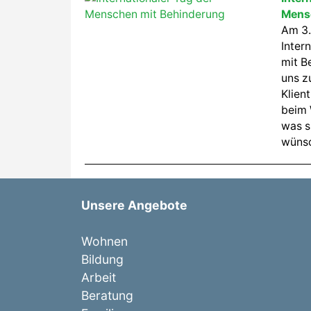
Mens
Am 3.
Inter
mit B
uns z
Klien
beim 
was s
wüns
Unsere Angebote
Wohnen
Bildung
Arbeit
Beratung