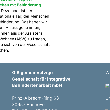
chen mit Behinderung
 Dezember ist der
nationale Tag der Menschen
ehinderung. Das haben wir
um Anlass genommen,
tinnen aus der Assistenz
Wohnen (AbW) zu fragen,
ie sich von der Gesellschaft
chen.
GiB gemeinnützige
We
Gesellschaft für integrative
Behindertenarbeit mbH
Prinz-Albrecht-Ring 63
Un
30657 Hannover