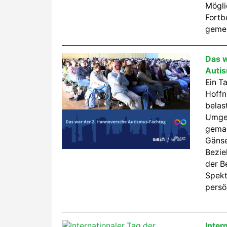
Mögli
Fort
gemei
Das w
Auti
Ein T
Hoffn
belas
Umgeb
gemac
Gäns
Bezie
der B
Spekt
persö
Inter